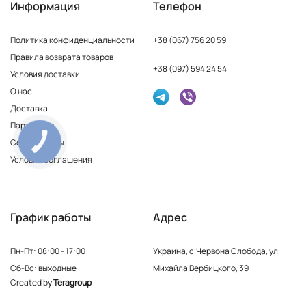
Информация
Телефон
Политика конфиденциальности
+38 (067) 756 20 59
Правила возврата товаров
+38 (097) 594 24 54
Условия доставки
О нас
Доставка
Партнерам
Сертификаты
КНОПКА
ЗВ'ЯЗКУ
Условия соглашения
График работы
Адрес
Пн-Пт: 08:00 - 17:00
Украина, с.Червона Слобода, ул.
Сб-Вс: выходные
Михайла Вербицкого, 39
Created by
Teragroup