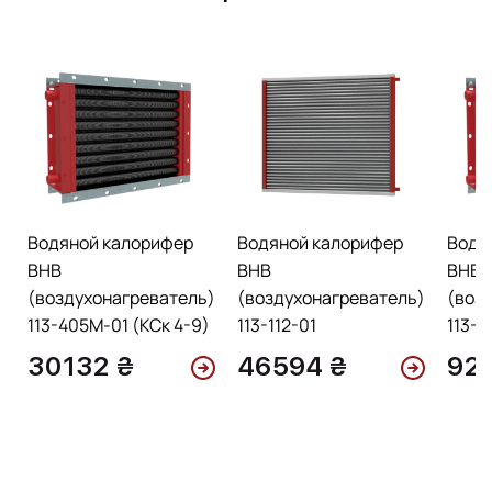
Водяной калорифер
Водяной калорифер
Водя
ВНВ
ВНВ
ВНВ
(воздухонагреватель)
(воздухонагреватель)
(воз
113-405М-01 (КСк 4-9)
113-112-01
113-1
30132 ₴
46594 ₴
92