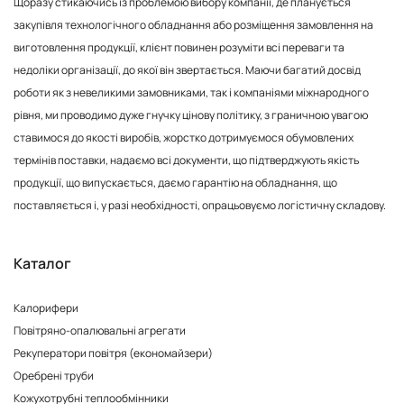
Щоразу стикаючись із проблемою вибору компанії, де планується
закупівля технологічного обладнання або розміщення замовлення на
виготовлення продукції, клієнт повинен розуміти всі переваги та
недоліки організації, до якої він звертається. Маючи багатий досвід
роботи як з невеликими замовниками, так і компаніями міжнародного
рівня, ми проводимо дуже гнучку цінову політику, з граничною увагою
ставимося до якості виробів, жорстко дотримуємося обумовлених
термінів поставки, надаємо всі документи, що підтверджують якість
продукції, що випускається, даємо гарантію на обладнання, що
поставляється і, у разі необхідності, опрацьовуємо логістичну складову.
Каталог
Калорифери
Повітряно-опалювальні агрегати
Рекуператори повітря (економайзери)
Оребрені труби
Кожухотрубні теплообмінники