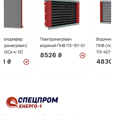
Повітронагрівач
Водяний калорифер
)
водяний ПНВ 113-101-01
ПНВ (повітронагрівач)
113-407-01
8526 ₴
48300 ₴