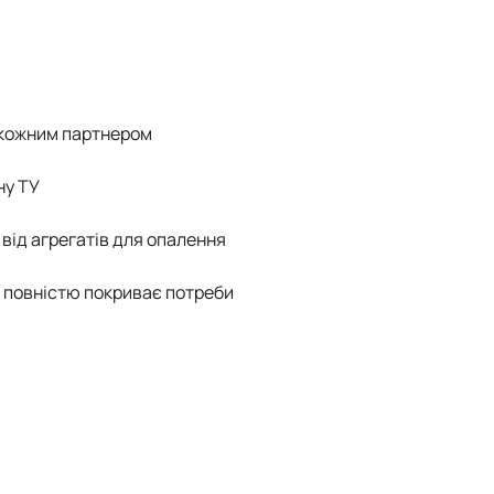
 кожним партнером
ну ТУ
від агрегатів для опалення
о повністю покриває потреби