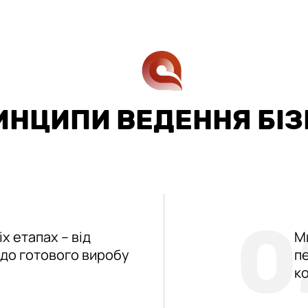
ИНЦИПИ ВЕДЕННЯ БІЗ
0
х етапах – від
М
 до готового виробу
п
к