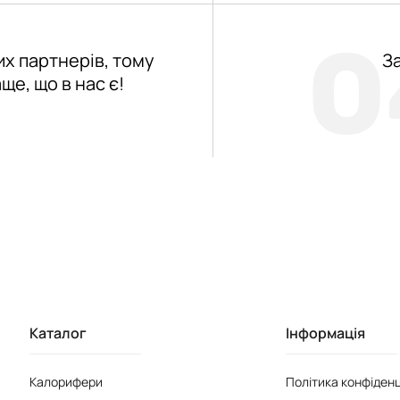
0
х партнерів, тому
З
е, що в нас є!
Каталог
Інформація
Калорифери
Політика конфіденц