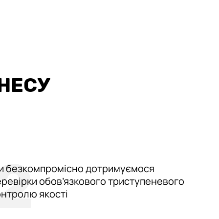
НЕСУ
2
и безкомпромісно дотримуємося
еревірки обов’язкового триступеневого
онтролю якості