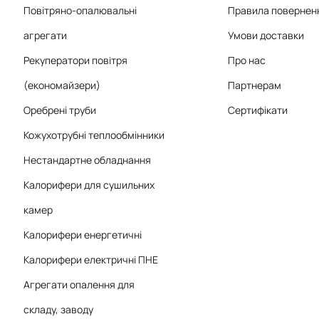
Повітряно-опалювальні
Правила поверненн
агрегати
Умови доставки
Рекуператори повітря
Про нас
(економайзери)
Партнерам
Оребрені труби
Сертифікати
Кожухотрубні теплообмінники
Нестандартне обладнання
Калорифери для сушильних
камер
Калорифери енергетичні
Калорифери електричні ПНЕ
Агрегати опалення для
складу, заводу