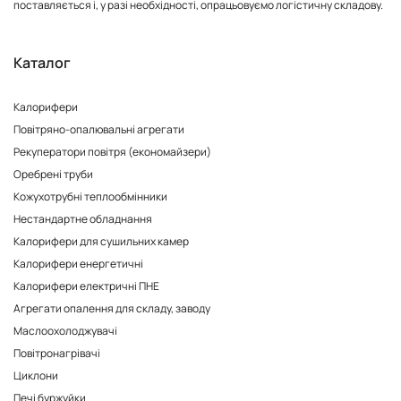
поставляється і, у разі необхідності, опрацьовуємо логістичну складову.
Каталог
Калорифери
Повітряно-опалювальні агрегати
Рекуператори повітря (економайзери)
Оребрені труби
Кожухотрубні теплообмінники
Нестандартне обладнання
Калорифери для сушильних камер
Калорифери енергетичні
Калорифери електричні ПНЕ
Агрегати опалення для складу, заводу
Маслоохолоджувачі
Повітронагрівачі
Циклони
Печі буржуйки