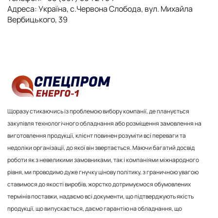
Адреса: Україна, с.Червона Слобода, вул. Михайла
Вербицького, 39
Щоразу стикаючись із проблемою вибору компанії, де планується
закупівля технологічного обладнання або розміщення замовлення на
виготовлення продукції, клієнт повинен розуміти всі переваги та
недоліки організації, до якої він звертається. Маючи багатий досвід
роботи як з невеликими замовниками, так і компаніями міжнародного
рівня, ми проводимо дуже гнучку цінову політику, з граничною увагою
ставимося до якості виробів, жорстко дотримуємося обумовлених
термінів поставки, надаємо всі документи, що підтверджують якість
продукції, що випускається, даємо гарантію на обладнання, що