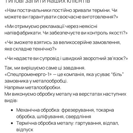
Типові запити наших клієнтів
«Нам постачальники постійно зривали терміни. Чи
можете ви гарантувати своєчасне виготовлення?»
«Ми отримуємо рекламації через неякісні
напівфабрикати. Чи забезпечуєте ви контроль якості?»
«Чи зможете взятись за великосерійне замовлення,
яке складне технічно?»
«Чи надаєте ви супровід і швидкий зворотний зв'язок?»
Так, ми вирішуємо саме ці завдання.
«Спецпроменерго-1» — це компанія, яка усуває “біль”
замовника у металообробці.
Напрями металообробки.
Ми виконуємо обробку металу на верстатах наступних
видів:
Механічна обробка: фрезерування, токарна
обробка, шліфування, свердління
Термічна обробка металу: гартування, відпал,
відпуск