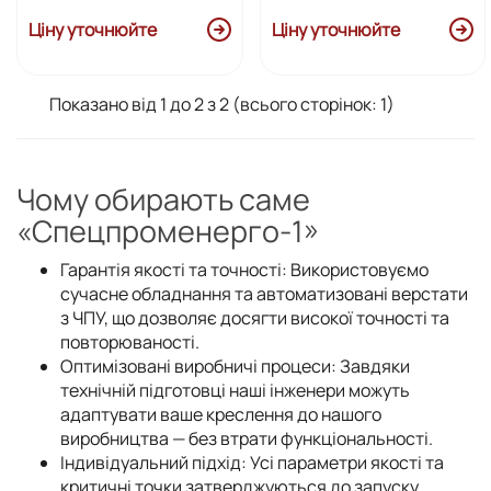
Ціну уточнюйте
Ціну уточнюйте
Показано від 1 до 2 з 2 (всього сторінок: 1)
Чому обирають саме
«Спецпроменерго-1»
Гарантія якості та точності: Використовуємо
сучасне обладнання та автоматизовані верстати
з ЧПУ, що дозволяє досягти високої точності та
повторюваності.
Оптимізовані виробничі процеси: Завдяки
технічній підготовці наші інженери можуть
адаптувати ваше креслення до нашого
виробництва — без втрати функціональності.
Індивідуальний підхід: Усі параметри якості та
критичні точки затверджуються до запуску.