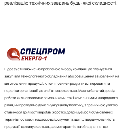
реалізацію технічних завдань будь-якої складності.
Щоразу стикаючись із проблемою вибору компанії, де планується
закупівля технологічного обладнання або розміщення замовлення на
виготовлення продукції, клієнт повинен розуміти всі переваги та
недоліки організації, до якої він звертається. Маючи багатий досвід
роботи як з невеликими замовниками, так і компаніями міжнародного
рівня, ми проводимо дуже гнучку цінову політику, з граничною увагою
ставимося до якості виробів, жорстко дотримуємося обумовлених
термінів поставки, надаємо всі документи, що підтверджують якість
продукції, що випускається, даємо гарантію на обладнання, що