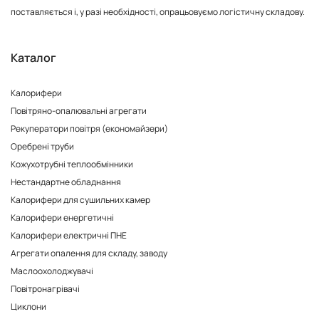
поставляється і, у разі необхідності, опрацьовуємо логістичну складову.
Каталог
Калорифери
Повітряно-опалювальні агрегати
Рекуператори повітря (економайзери)
Оребрені труби
Кожухотрубні теплообмінники
Нестандартне обладнання
Калорифери для сушильних камер
Калорифери енергетичні
Калорифери електричні ПНЕ
Агрегати опалення для складу, заводу
Маслоохолоджувачі
Повітронагрівачі
Циклони