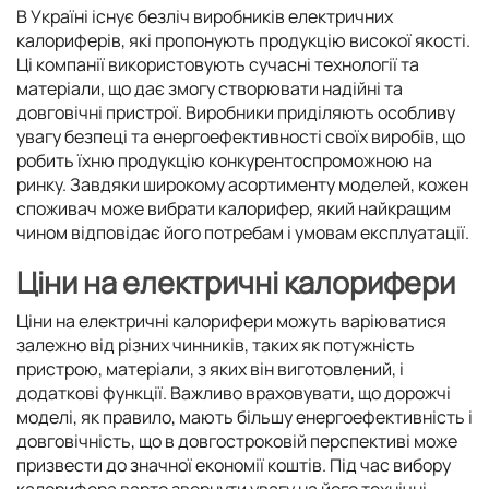
В Україні існує безліч виробників електричних
калориферів, які пропонують продукцію високої якості.
Ці компанії використовують сучасні технології та
матеріали, що дає змогу створювати надійні та
довговічні пристрої. Виробники приділяють особливу
увагу безпеці та енергоефективності своїх виробів, що
робить їхню продукцію конкурентоспроможною на
ринку. Завдяки широкому асортименту моделей, кожен
споживач може вибрати калорифер, який найкращим
чином відповідає його потребам і умовам експлуатації.
Ціни на електричні калорифери
Ціни на електричні калорифери можуть варіюватися
залежно від різних чинників, таких як потужність
пристрою, матеріали, з яких він виготовлений, і
додаткові функції. Важливо враховувати, що дорожчі
моделі, як правило, мають більшу енергоефективність і
довговічність, що в довгостроковій перспективі може
призвести до значної економії коштів. Під час вибору
калорифера варто звернути увагу на його технічні