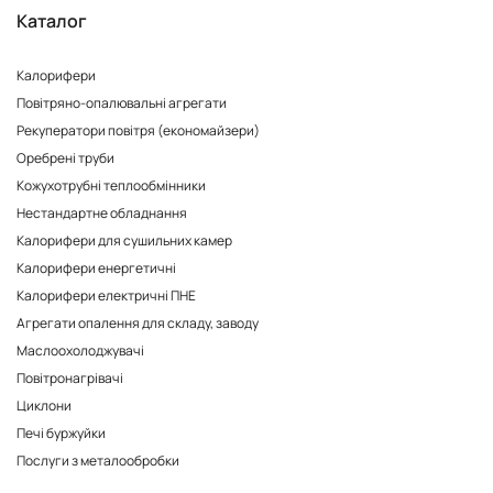
Каталог
Калорифери
Повітряно-опалювальні агрегати
Рекуператори повітря (економайзери)
Оребрені труби
Кожухотрубні теплообмінники
Нестандартне обладнання
Калорифери для сушильних камер
Калорифери енергетичні
Калорифери електричні ПНЕ
Агрегати опалення для складу, заводу
Маслоохолоджувачі
Повітронагрівачі
Циклони
Печі буржуйки
Послуги з металообробки