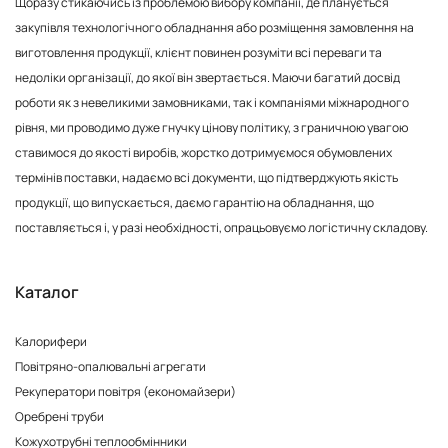
Щоразу стикаючись із проблемою вибору компанії, де планується
закупівля технологічного обладнання або розміщення замовлення на
виготовлення продукції, клієнт повинен розуміти всі переваги та
недоліки організації, до якої він звертається. Маючи багатий досвід
роботи як з невеликими замовниками, так і компаніями міжнародного
рівня, ми проводимо дуже гнучку цінову політику, з граничною увагою
ставимося до якості виробів, жорстко дотримуємося обумовлених
термінів поставки, надаємо всі документи, що підтверджують якість
продукції, що випускається, даємо гарантію на обладнання, що
поставляється і, у разі необхідності, опрацьовуємо логістичну складову.
Каталог
Калорифери
Повітряно-опалювальні агрегати
Рекуператори повітря (економайзери)
Оребрені труби
Кожухотрубні теплообмінники