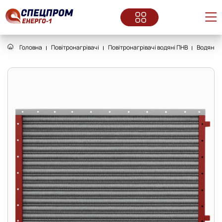
Головна
Повітронагрівачі
Повітронагрівачі водяні ПНВ
Водяний 