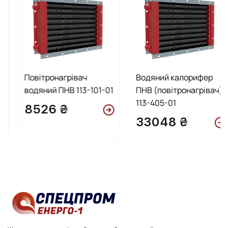
Повітронагрівач
Водяний калорифер
водяний ПНВ 113-101-01
ПНВ (повітронагрівач)
113-405-01
8526 ₴
33048 ₴