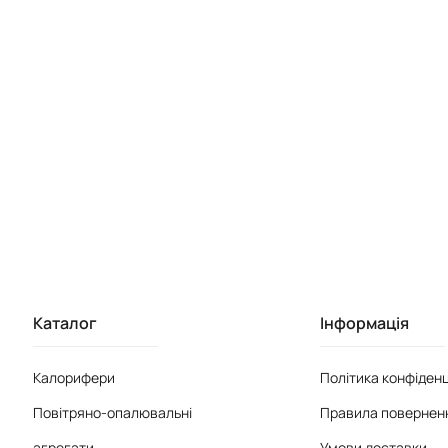
Каталог
Інформація
Калорифери
Політика конфіденц
Повітряно-опалювальні
Правила поверненн
агрегати
Умови доставки