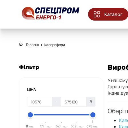
Каталог
Головна
Калорифери
Виро
Фільтр
У нашому 
Гарантує
ЦІНА
індивіду
-
₴
Оберіт
Кал
Кал
11 тис.
177 тис.
343 тис.
509 тис.
675 тис.