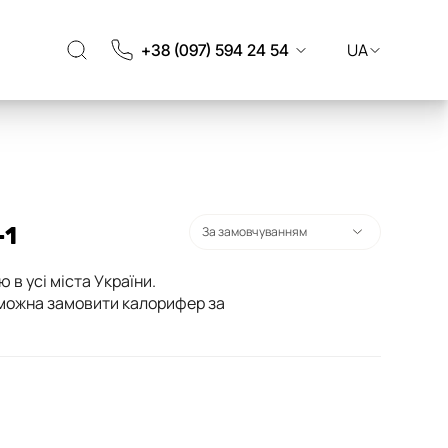
UA
+38 (097) 594 24 54
-1
в усі міста України.
с можна замовити калорифер за