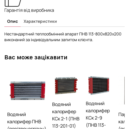
Гарантія від виробника
Опис
Характеристики
Нестандартний теплообмінний апарат ПНВ 113-800x820x200
виконаний за індивідуальним запитом клієнта.
Вас може зацікавити
Водяний
Водяний
калорифер
калорифер
Водяний
Пар
КСк 2-9
КСк 2-1 (ПНВ
калорифер ПНВ
кало
(ПНВ 113-
113-201-01)
(повітронагрівач)
(пов