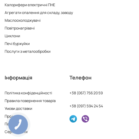
Калорифери електричні ПНЕ
Агрегати опалення для складу, заводу
Маслоохолоджувачі
Повітронагрівачі
Циклони
Печі буржуйки
Послуги з металообробки
Інформація
Телефон
Політика конфіденційності
+38 (067) 756 20 59
Правила повернення товарів
+38 (097) 594 24 54
Умови доставки
Про нас
Партнерам
КНОПКА
ЗВ'ЯЗКУ
Сертифікати