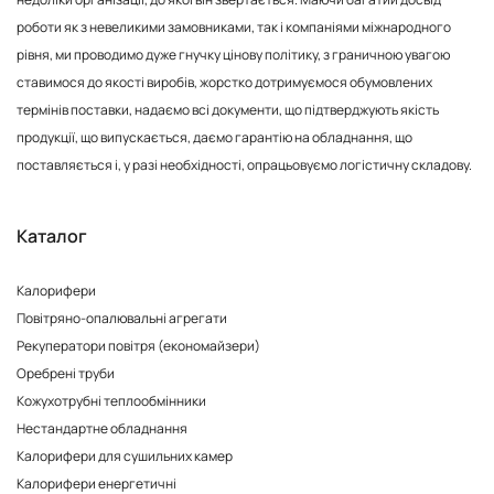
роботи як з невеликими замовниками, так і компаніями міжнародного
рівня, ми проводимо дуже гнучку цінову політику, з граничною увагою
ставимося до якості виробів, жорстко дотримуємося обумовлених
термінів поставки, надаємо всі документи, що підтверджують якість
продукції, що випускається, даємо гарантію на обладнання, що
поставляється і, у разі необхідності, опрацьовуємо логістичну складову.
Каталог
Калорифери
Повітряно-опалювальні агрегати
Рекуператори повітря (економайзери)
Оребрені труби
Кожухотрубні теплообмінники
Нестандартне обладнання
Калорифери для сушильних камер
Калорифери енергетичні