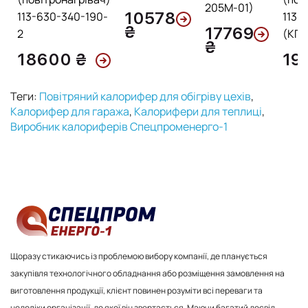
205М-01)
10578
113-630-340-190-
113-
₴
17769
2
(КПС
₴
18600 ₴
19
Теги:
Повітряний калорифер для обігріву цехів
,
Калорифер для гаража
,
Калорифери для теплиці
,
Виробник калориферів Спецпроменерго-1
Щоразу стикаючись із проблемою вибору компанії, де планується
закупівля технологічного обладнання або розміщення замовлення на
виготовлення продукції, клієнт повинен розуміти всі переваги та
недоліки організації, до якої він звертається. Маючи багатий досвід