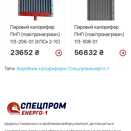
Паровий калорифер
Паровий калорифер
ПНП (повітронагрівач)
ПНП (повітронагрівач)
113-206-01 (КПСк 2-10)
113-308-01
23652 ₴
56832 ₴
Теги:
Виробник калориферів Спецпроменерго-1
Щоразу стикаючись із проблемою вибору компанії, де планується
закупівля технологічного обладнання або розміщення замовлення на