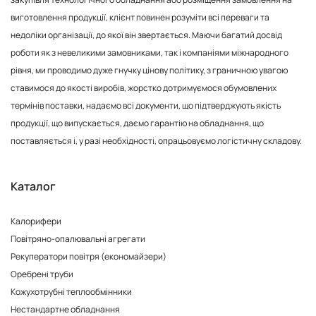
виготовлення продукції, клієнт повинен розуміти всі переваги та
недоліки організації, до якої він звертається. Маючи багатий досвід
роботи як з невеликими замовниками, так і компаніями міжнародного
рівня, ми проводимо дуже гнучку цінову політику, з граничною увагою
ставимося до якості виробів, жорстко дотримуємося обумовлених
термінів поставки, надаємо всі документи, що підтверджують якість
продукції, що випускається, даємо гарантію на обладнання, що
поставляється і, у разі необхідності, опрацьовуємо логістичну складову.
Каталог
Калорифери
Повітряно-опалювальні агрегати
Рекуператори повітря (економайзери)
Оребрені труби
Кожухотрубні теплообмінники
Нестандартне обладнання