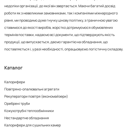
недоліки організації, до якої він звертається. Маючи багатий досвід
роботи як з невеликими замовниками, так і компаніями міжнародного
рівня, ми проводимо дуже гнучку цінову політику, з граничною увагою
ставимося до якості виробів, жорстко дотримуємося обумовлених
термінів поставки, надаємо всі документи, що підтверджують якість
продукції, що випускається, даємо гарантію на обладнання, що
поставляється і, у разі необхідності, опрацьовуємо логістичну складову.
Каталог
Калорифери
Повітряно-опалювальні агрегати
Рекуператори повітря (економайзери)
Оребрені труби
Кожухотрубні теплообмінники
Нестандартне обладнання
Калорифери для сушильних камер