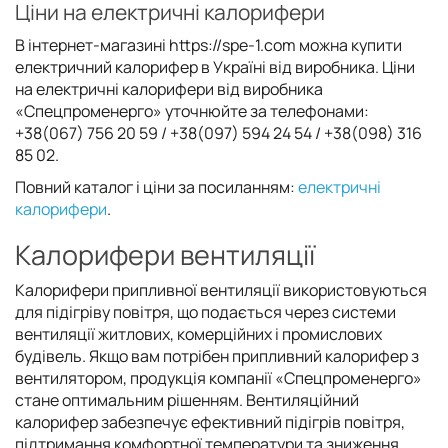
Ціни на електричні калорифери
В інтернет-магазині https://spe-1.com можна купити
електричний калорифер в Україні від виробника. Ціни
на електричні калорифери від виробника
«Спецпроменерго» уточнюйте за телефонами:
+38(067) 756 20 59 / +38(097) 594 24 54 / +38(098) 316
85 02.
Повний каталог і ціни за посиланням:
електричні
калорифери
.
Калорифери вентиляції
Калорифери припливної вентиляції використовуються
для підігріву повітря, що подається через системи
вентиляції житлових, комерційних і промислових
будівель. Якщо вам потрібен припливний калорифер з
вентилятором, продукція компанії «Спецпроменерго»
стане оптимальним рішенням. Вентиляційний
калорифер забезпечує ефективний підігрів повітря,
підтримання комфортної температури та зниження