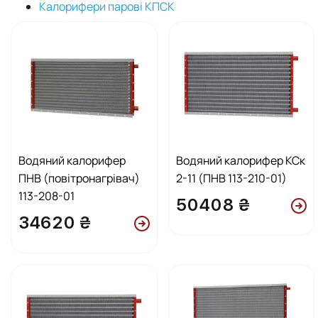
Калорифери парові КПСК
Водяний калорифер
Водяний калорифер КСк
ПНВ (повітронагрівач)
2-11 (ПНВ 113-210-01)
113-208-01
50408 ₴
34620 ₴