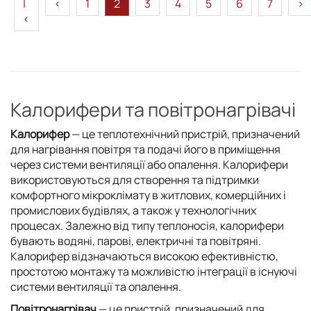
|
<
1
2
3
4
5
6
7
>
<
Калорифери та повітронагрівачі
Калорифер
— це теплотехнічний пристрій, призначений
для нагрівання повітря та подачі його в приміщення
через системи вентиляції або опалення. Калорифери
використовуються для створення та підтримки
комфортного мікроклімату в житлових, комерційних і
промислових будівлях, а також у технологічних
процесах. Залежно від типу теплоносія, калорифери
бувають водяні, парові, електричні та повітряні.
Калорифер відзначаються високою ефективністю,
простотою монтажу та можливістю інтеграції в існуючі
системи вентиляції та опалення.
Повітронагрівач
— це пристрій, призначений для