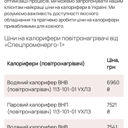
оптимізації процесів, ми можемо запропонувати нашим
клієнтам найкращі ціни на калорифери в Україні. Ми
розуміємо важливість доступності якісного
обладнання та прагнемо зробити ціни на калорифери
привабливими для кожного.
Ціни на калорифери повітронагрівачі від
«Спецпроменерго-1»
Ціна,
Калорифери (повітронагрівачі)
грн
Водяний калорифер ВНВ
6960
(повітронагрівач) 113-101-01 УХЛЗ
₴
Паровий калорифер ВНП
7521
(повітронагрівач) 113-101-01 УХЛЗ
₴
Водяний калорифер ВНВ
7541