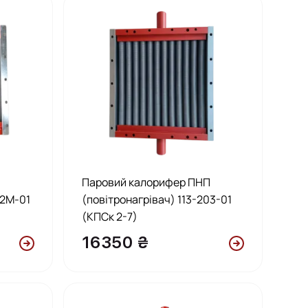
П
Паровий калорифер ПНП
02М-01
(повітронагрівач) 113-203-01
(КПСк 2-7)
16350 ₴