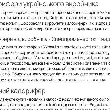
рифери українського виробника
цпроменерго-1» — провідний виробник калориферів в Украї
ються високою якістю, надійністю та довговічністю. Ми ви
 технології, що дозволяє виробляти калорифери, які відпо
аторічний досвід у виробництві калориферів, що гарантує в
фери від виробника «Спецпроменерго» – наді
 де купити калорифер в Україні з гарантією якості та за в
 широкий асортимент калориферів для різних сфер застосува
ативних будівель. У каталозі представлені водяні, повітряні
ри, а також спеціалізовані моделі для систем опалення та
 контролю якості, ми пропонуємо обладнання, яке відзнача
ністю. Обираючи нашу продукцію, ви отримуєте оптимальне 
ну консультацію з підбору обладнання під ваші завдання.
ний калорифер
плануєте купити водяний калорифер для ефективного обігр
 увагу на продукцію компанії «Спецпроменерго». Водяні кал
анням гарячої води як теплоносія. Ці пристрої відзначають