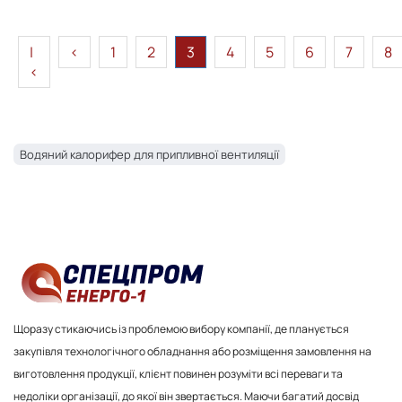
|
<
1
2
3
4
5
6
7
8
<
Водяний калорифер для припливної вентиляції
Щоразу стикаючись із проблемою вибору компанії, де планується
закупівля технологічного обладнання або розміщення замовлення на
виготовлення продукції, клієнт повинен розуміти всі переваги та
недоліки організації, до якої він звертається. Маючи багатий досвід