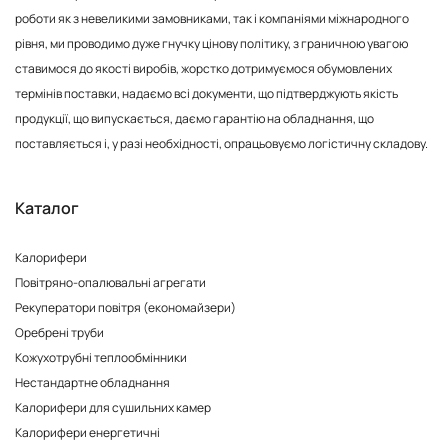
роботи як з невеликими замовниками, так і компаніями міжнародного
рівня, ми проводимо дуже гнучку цінову політику, з граничною увагою
ставимося до якості виробів, жорстко дотримуємося обумовлених
термінів поставки, надаємо всі документи, що підтверджують якість
продукції, що випускається, даємо гарантію на обладнання, що
поставляється і, у разі необхідності, опрацьовуємо логістичну складову.
Каталог
Калорифери
Повітряно-опалювальні агрегати
Рекуператори повітря (економайзери)
Оребрені труби
Кожухотрубні теплообмінники
Нестандартне обладнання
Калорифери для сушильних камер
Калорифери енергетичні