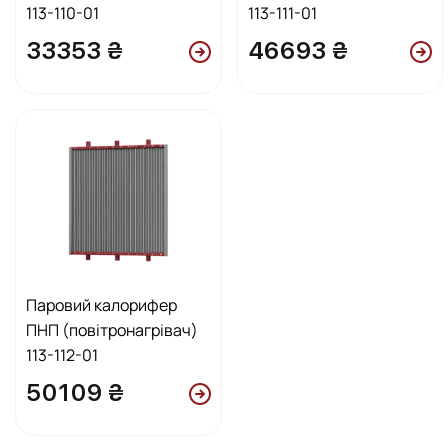
113-110-01
113-111-01
33353 ₴
46693 ₴
Паровий калорифер
ПНП (повітронагрівач)
113-112-01
50109 ₴