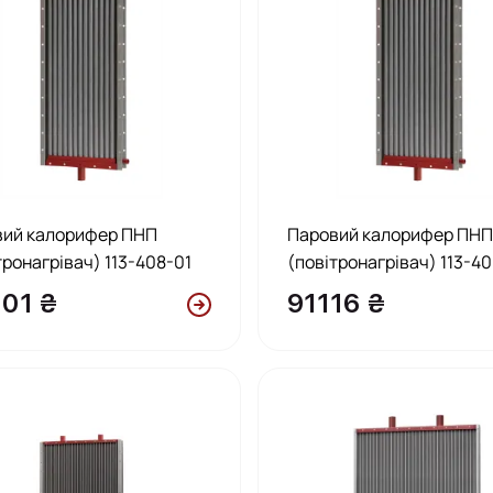
вий калорифер ПНП
Паровий калорифер ПН
тронагрівач) 113-408-01
(повітронагрівач) 113-4
01 ₴
91116 ₴