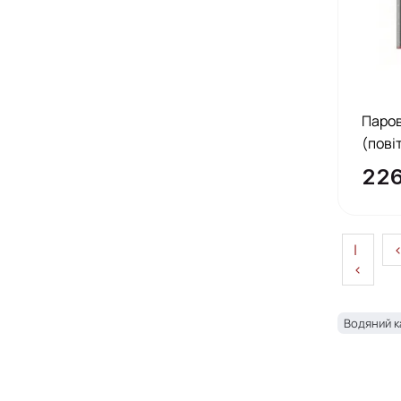
Паро
(пові
22
|
<
Водяний к