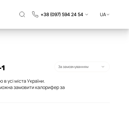
UA
+38 (097) 594 24 54
-1
в усі міста України.
с можна замовити калорифер за