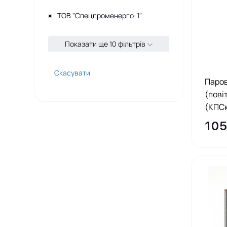
ТОВ "Спецпроменерго-1"
Показати ще 10 фільтрів
Скасувати
Паро
(пові
(КПСк
105