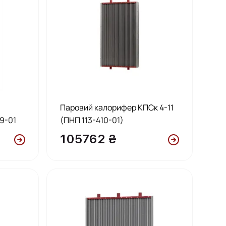
П
Паровий калорифер КПСк 4-11
09-01
(ПНП 113-410-01)
105762 ₴