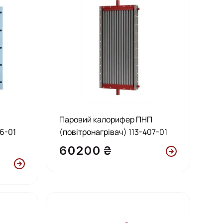
П
Паровий калорифер ПНП
06-01
(повітронагрівач) 113-407-01
60200 ₴