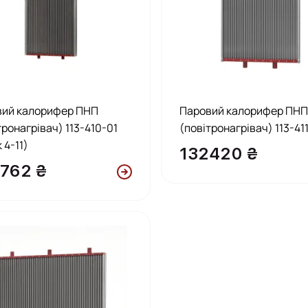
вий калорифер ПНП
Паровий калорифер ПН
тронагрівач) 113-410-01
(повітронагрівач) 113-41
 4-11)
132420 ₴
762 ₴