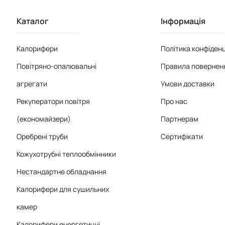
Каталог
Інформація
Калорифери
Політика конфіденц
Повітряно-опалювальні
Правила поверненн
агрегати
Умови доставки
Рекуператори повітря
Про нас
(економайзери)
Партнерам
Оребрені труби
Сертифікати
Кожухотрубні теплообмінники
Нестандартне обладнання
Калорифери для сушильних
камер
Калорифери енергетичні