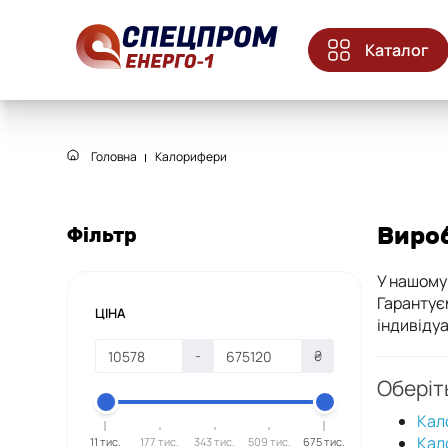
Каталог
Головна
Калорифери
Виро
Фільтр
У нашому 
Гарантує
ЦІНА
індивіду
-
₴
Оберіт
Кал
Кал
11 тис.
177 тис.
343 тис.
509 тис.
675 тис.