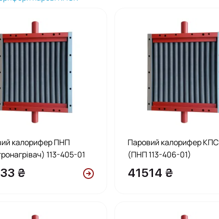
вий калорифер ПНП
Паровий калорифер КПСк
тронагрівач) 113-405-01
(ПНП 113-406-01)
33 ₴
41514 ₴