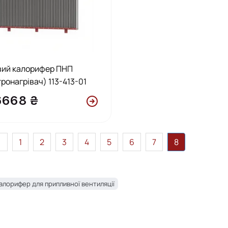
вий калорифер ПНП
тронагрівач) 113-413-01
6668 ₴
<
1
2
3
4
5
6
7
8
алорифер для припливної вентиляції