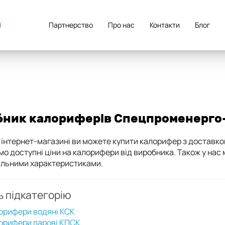
Партнерство
Про нас
Контакти
Блог
бник калориферів Спецпроменерго
інтернет-магазині ви можете купити калорифер з доставкою 
мо доступні ціни на калорифери від виробника. Також у на
альними характеристиками.
ь підкатегорію
орифери водяні КСК
орифери парові КПСК