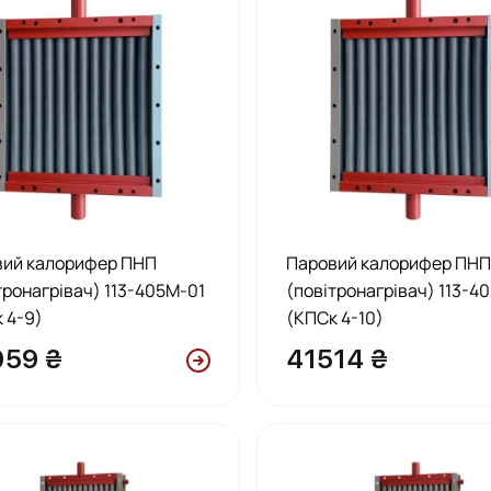
вий калорифер ПНП
Паровий калорифер ПН
тронагрівач) 113-405М-01
(повітронагрівач) 113-4
 4-9)
(КПСк 4-10)
59 ₴
41514 ₴