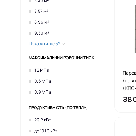
8,36 м²
8,57 м²
8,96 м²
9,39 м²
Показати ще 52
МАКСИМАЛЬНИЙ РОБОЧИЙ ТИСК
1,2 МПа
Паро
(пові
0,6 МПа
(КПСк
0,9 МПа
380
ПРОДУКТИВНІСТЬ (ПО ТЕПЛУ)
29,2 кВт
до 101.9 кВт