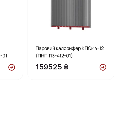
П
Паровий калорифер КПСк 4-12
1-01
(ПНП 113-412-01)
159525 ₴